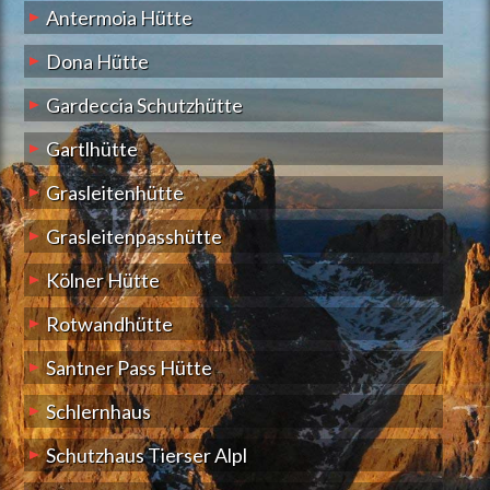
Antermoia Hütte
Dona Hütte
Gardeccia Schutzhütte
Gartlhütte
Grasleitenhütte
Grasleitenpasshütte
Kölner Hütte
Rotwandhütte
Santner Pass Hütte
Schlernhaus
Schutzhaus Tierser Alpl