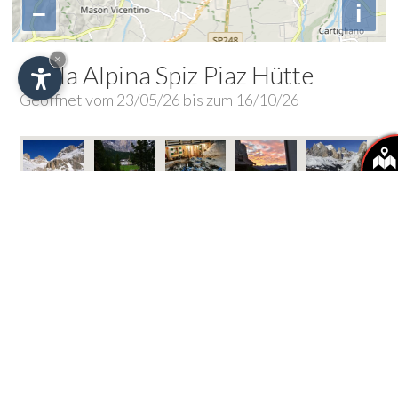
−
i
×
Stella Alpina Spiz Piaz Hütte
Geöffnet vom 23/05/26 bis zum 16/10/26
Ausflüge zu
"Stella Alpina Spiz Piaz Hütte"
Alpinski-Rundwanderung am Kesselkogel – 2 Tage
Aufstieg von der Ortschaft Gardeccia zur Gartlhütte
Klettergarten
Klettertour in schwindelnder Höhe
Mit Schneeschuhen über den „Sentiero degli gnomi“