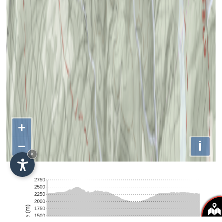
+
−
i
×