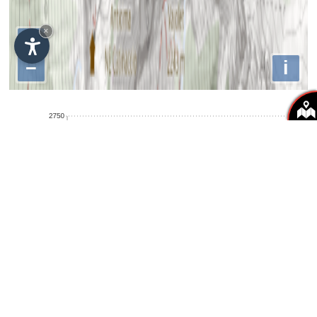
×
+
−
i
Zmin:
Zmax:
Distance:
Time:
1076.00m
2599.00m
17.9km
1h47mn