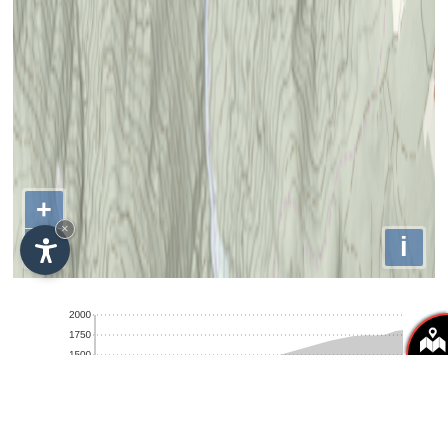
+
×
−
i