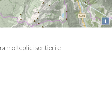
i
a molteplici sentieri e
ontagna" a 360°.
i respira ad alta quota, l'occasione
possibilità di godersi in pieno questi
temperatura si fa più pungente ed il
folletti o interessanti storie di dure
rno.