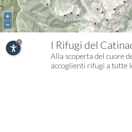
+
−
I Rifugi del Catin
×
Alla scoperta del
cuore d
accoglienti rifugi a tutte 
Una palestra a cielo aperto, il grup
Se amate le passeggiate, le arrampi
può essere una vacanza in un rifugio.
Siamo "custodi" di strutture ricche d
ambienti magici ma a volte austeri, 
Il tutto assaporato quando la quiet
rifugio diventa provvidenziale luogo 
avventure alpinistiche di chi la mon