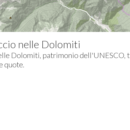
accio nelle Dolomiti
elle Dolomiti
, patrimonio dell'UNESCO, tr
le quote.
po del Catinaccio-Rosengarten, un luogo dove si "vive di m
cate o se volete semplicemente gustare l'atmosfera che s
i storia e di passione, che accolgono i loro ospiti dando la 
attraverso il contatto umano e le esperienze personali.
e avvolge all'alba o al tramonto boschi e vette, quando la 
di ospitalità di ristoro, dove si ascoltano fiabe di maghi e 
tagna la conosce da sempre e la vive rispettandola ogni gio